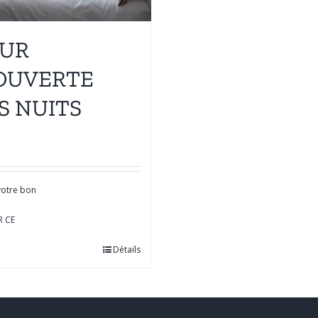
OUR
OUVERTE
S NUITS
 votre bon
R CE
Détails